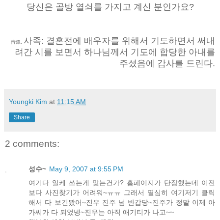
당신은 골방 열쇠를 가지고 계신 분인가요?
사족: 결혼전에 배우자를 위해서 기도하면서 써내
靑潭.
려간 시를 보면서 하나님께서 기도에 합당한 아내를
주셨음에 감사를 드린다.
Youngki Kim
at
11:15 AM
Share
2 comments:
성수~
May 9, 2007 at 9:55 PM
여기다 일케 쓰는게 맞는건가? 홈페이지가 단장했는데 이전
보다 사진찾기가 어려워~ㅠㅠ 그래서 열심히 여기저기 클릭
해서 다 보긴봤어~진우 진주 넘 반갑당~진주가 정말 이제 아
가씨가 다 되었넹~진우는 아직 애기티가 나고~~