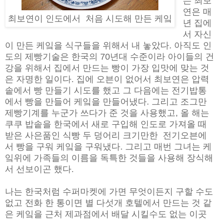
는 최보
연은 매
최보연이 인도에서 처음 시도해 만든 케잌
년 집에
서 자신
이 만든 케잌을 식구들을 위해서 내 놓았다. 아직도 인
도의 제빵기술은 한국의 70년대 수준이라 아이들의 건
강을 위해서 집에서 만드는 빵이 가장 입맛에 맞는 것
은 자명한 일이다. 집에 오븐이 없어서 최보연은 압력
솥에서 빵 만들기 시도를 했고 그 다음에는 전기밥통
에서 빵을 만들어 케잌을 만들어냈다. 그리고 조그만
제빵기계를 누군가 쓰다가 준 것을 사용했고, 올 해는
쿠쿠 밥솥을 한국에서 새로 구입해 인도로 가져올 때
받은 사은품인 식빵 두 덩어리 크기만한 전기오븐에
서 빵을 구워 케잌을 구워냈다. 그리고 매번 그녀는 케
잌위에 가족들의 이름을 독특한 것들을 사용해 장식해
서 선보이곤 했다.
나는 한국처럼 수퍼마켓에 가면 무엇이든지 구할 수도
없고 전화 한 통이면 별 다섯개 호텔에서 만드는 것 같
은 케잌을 근처 제과점에서 배달 시킬수도 없는 이곳