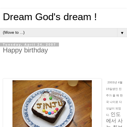
Dream God's dream !
▼
Tuesday, April 24, 2007
Happy birthday
2003년 4월
15일생인 진
주가 올 해 한
국 나이로 다
섯살이 되었
인도
다.
에서 사