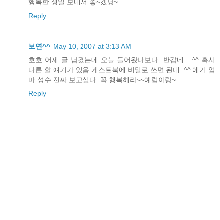
행복한 생일 보내서 좋~겠당~
Reply
보연^^
May 10, 2007 at 3:13 AM
호호 어제 글 남겼는데 오늘 들어왔나보다. 반갑네... ^^ 혹시
다른 할 얘기가 있음 게스트북에 비밀로 쓰면 된대. ^^ 애기 엄
마 성수 진짜 보고싶다. 꼭 행복해라~~예럼이랑~
Reply