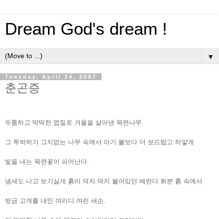
Dream God's dream !
▼
Tuesday, April 24, 2007
춘곤증
두툼하고 딱딱한 껍질로 겨울을 살아낸 목련나무.
그 투박하기 그지없는 나무 속에서 아기 볼보다 더 보드랍고 하얗게
빛을 내는 목련꽃이 피어난다.
냄새도 나고 보기싫게 흙이 덕지 덕지 붙어있던 베란다 화분 흙 속에서
방금 고개를 내민 여리디 여린 새순.