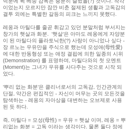
덕분에 뤽 베송 감
독은 충분히 슬펐을(?) 것이다. 착각
이었는지 모르지만 잠깐 비춘 절제된
생활과 고독감의
결투 외에는 특별한 갈등의 피크는 느끼지 못했다.
레옹과 마틸다를 줄곧 휘감고 있던 분말처럼 부서지는
창가의 햇살과 화
분.
'햇살'은 아마도 레옹에게 자양분
이 된 마틸다의 플라토닉한(?) 사랑이 아
니었나 싶다 -
장 르노는 우유만을 주식으로 했는데 모성애(母性愛)
에 대
한 반동형성 또는 애정 결핍에 의한 일종의 시위
(Demonstration) 를 표명
하며, 마틸다와의 첫 모멘트
(Moment)는 그녀가 우유를 사다주는 것으로 시
작 되
었다.
'뿌리 없는 화분'은 클리너로서의 고독감, 인간관계의
단절, 약간은 편집
적인 - 자신이 머무는 곳의 모든것을
탐색하는 - 레옹의 자아상을 대변하
는 오브제로 사용
된 듯 하다.
즉, 마틸다 = 모성(母性) = 우유 = 햇살 이며,
레옹 = 뿌
리없는 화분 = 고독 이라는 생각이다.
물론 둘다 정에