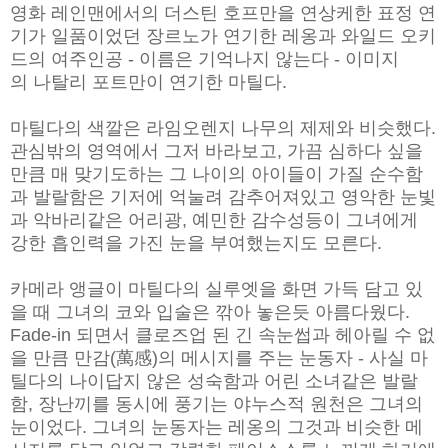
영화 레인맨에서의 더스틴 호프만을 연상케한 표정 연
기가 일품이었던 장르노가 연기한
레옹과 와일드 오키
드의 여주인공 - 이름은 기억나지 않는다 - 이미지
의
나탈리 포트만이 연기한 마틸다.
마틸다의 색깔은 라임오렌지 나무의 제제와 비슷
했다.
관심밖의 영역에서 그저 바라보고, 가끔 심하다 싶을
만큼 매 맞기도
하는 그 나이의 아이들이 가질 순수함
과 발랄함은 기저에 억눌려 감추어져
있고 영악한 눈빛
과 악바리같은 어리광, 예민한 감수성등이 그녀에게
강한
흡인력을 가진 눈을 부여했는지도 모른다.
카메라 앵글이 마틸다의 실루엣을 화면 가득 담고 있
을 때 그녀의 코와
입술은 깎아 놓은듯 아름다웠다.
Fade-in 되면서 클로즈업 된 긴 속눈썹과
헤아릴 수 없
을 만큼 만감(萬感)의 메시지를 주는 눈동자 - 사실 마
틸다의
나이답지 않은 성숙함과 어린 소녀같은 발랄
함, 장난끼를 동시에 풍기는
야누스적 원천은 그녀의
눈이었다. 그녀의 눈동자는 레옹의 그것과 비슷한
메