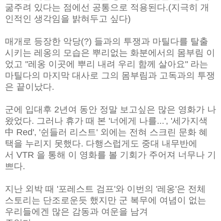
굶주려 있다는 점에선 공통으로 적용된다.(지극히 개
인적인
생각임을 밝혀두고 싶다)
매개로 등장한 악당(?) 들과의 투쟁과 마틸다를 탈출
시키는 레옹의 모습
은 뿌리없는 화분에서의 몸부림 이
었고 "레옹 이곳에 뿌리 내려 우리 함께
살아요" 라는
마틸다의 마지막 대사로 그의 몸부림과 고독과의 투쟁
은 끝이
났다.
군에 입대후 2년여 동안 정말 보고싶은 많은 영화가 나
왔었다. 그러나 휴
가 때 본 '너에게 나를...', '세가지색
中 Red', '쉰들러 리스트' 외에는
전혀 스크린 문화 혜
택을 누리지 못했다. 다행스럽게도 중대 내무반에
서
VTR 을 통해 이 영화를 볼 기회가 주어져 너무나 기
쁘다.
지난 외박 때 '포레스트 검프'와 이번의 '레옹'은 전체
스토리는 단조로
운듯 했지만 군 복무에 여념이 없는
우리들에겐 많은 감동과 여운을 남겨