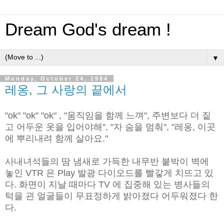
Dream God's dream !
▼
Monday, October 24, 1994
레옹, 그 사랑의 끝에서
"ok" "ok" "ok" , "움직임을 함께 느껴", 주변보다 더 짙
고 어두운 옷을 입
어야해", "자 숨을 멈춰", "레옹, 이곳
에 뿌리내려 함께 살아요."
사내녀석들의 땀 냄새로 가득한 내무반 붙박이 벽에
놓인 VTR 은 Play 발
광 다이오드를 빨갛게 치뜨고 있
다. 화면이 지날 때마다 TV 에 집중해 있
는 병사들의
턱을 괸 얼굴들이 무표정하게 밝아졌다 어두워졌다 한
다.