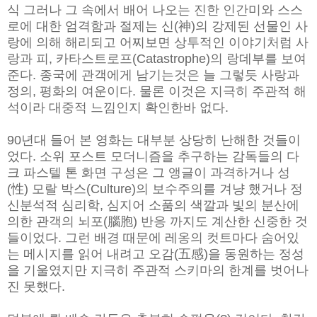
식 그러나 그 속에서 배어 나오는 진한 인간미와 스스
로에 대한 엄
격함과 절제는 신(神)의 강제된 선물인 사
랑에 의해 해리되고 어찌보면 상
투적인 이야기처럼 사
랑과 피, 카타스트로프(Catastrophe)의 랑데부를 보
여
준다. 종국에 관객에게 남기는것은 늘 그렇듯 사랑과
정의, 평화의 여운
이다. 물론 이것은 지극히 주관적 해
석이라 대중적 느낌인지 확인한바 없
다.
90년대 들어 본 영화는 대부분 상당히 난해한 것들이
었다. 소위 포스트
모더니즘을 추구하는 감독들의 다
크 파스텔 톤 화면 구성은 그 앵글이 과
격하거나 성
(性) 모랄 박스(Culture)의 보수주의를 겨냥 했거나 정
신분석
적 심리학, 심지어 소품의 색깔과 빛의 분산에
의한 관객의 뇌포(腦胞)
반응 까지도 계산한 신중한 것
들이었다. 그런 배경 때문에 레옹의 컷트마
다 숨어있
는 메시지를 읽어 내려고 오감(五感)을 동원하는 정성
을 기울였
지만 지극히 주관적 스키마의 한계를 벗어나
진 못했다.