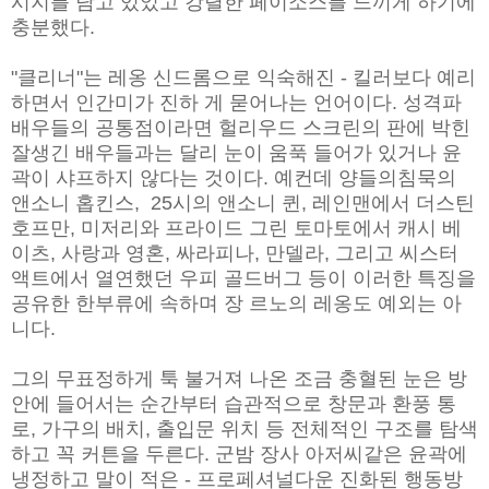
시지를 담고 있었고 강렬한 페이소스를 느끼게 하기에
충분했다.
"클리너"는 레옹 신드롬으로 익숙해진 - 킬러보다 예리
하면서 인간미가 진하
게 묻어나는 언어이다. 성격파
배우들의 공통점이라면 헐리우드 스크린의 판에
박힌
잘생긴 배우들과는 달리 눈이 움푹 들어가 있거나 윤
곽이 샤프하지
않다는 것이다. 예컨데 양들의침묵의
앤소니 홉킨스, 25시의 앤소니 퀸, 레인맨에서
더스틴
호프만, 미저리와 프라이드 그린 토마토에서 캐시 베
이츠, 사랑
과 영혼, 싸라피나, 만델라, 그리고 씨스터
액트에서 열연했던 우피 골드버그 등이 이러한 특징을
공유한 한
부류에 속하며 장 르노의 레옹도 예외는 아
니다.
그의 무표정하게 툭 불거져 나온 조금 충
혈된 눈은 방
안에 들어서는 순간부터 습관적으로 창문과 환풍 통
로, 가구
의 배치, 출입문 위치 등 전체적인 구조를 탐색
하고 꼭 커튼을 두른다. 군
밤 장사 아저씨같은 윤곽에
냉정하고 말이 적은 - 프로페셔널다운 진화된
행동방