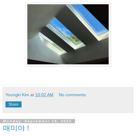
Youngki Kim
at
10:02 AM
No comments:
Share
Monday, September 19, 2022
매미야 !