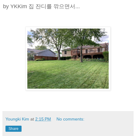
by YKKim 집 잔디를 깎으면서...
Youngki Kim
at
2:15 PM
No comments:
Share