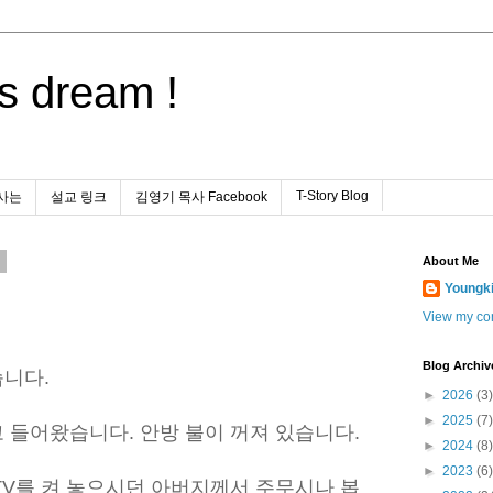
s dream !
T-Story Blog
사는
설교 링크
김영기 목사 Facebook
0
About Me
Youngk
View my com
Blog Archiv
니다.
►
2026
(3)
►
2025
(7)
 들어왔습니다. 안방 불이 꺼져 있습니다.
►
2024
(8)
►
2023
(6)
TV를 켜 놓으시던 아버지께서 주무시나 봅