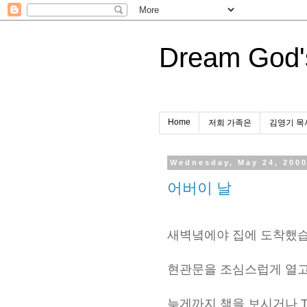
Dream God'
Home
저희 가족은
김영기 목
Wednesday, May 24, 200
어버이 날
새벽녘에야 집에 도착했습
현관문을 조심스럽게 열고
늦게까지 책을 보시거나 