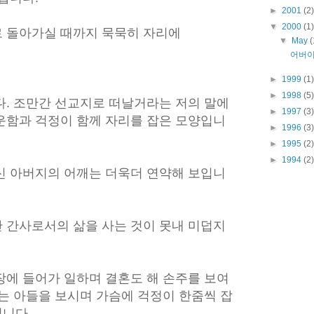
►
2001
(2)
▼
2000
(1)
 돌아가실 때까지 묵묵히 자리에
▼
May
(
어버이
►
1999
(1)
►
1998
(5)
다. 조만간 선교지로 떠날거라는 저의 말에
►
1997
(3)
운함과 걱정이 함께 자리를 잡은 모양입니
►
1996
(3)
►
1995
(2)
►
1994
(2)
신 아버지의 어깨는 더욱더 연약해 보입니
 간사로서의 삶을 사는 것이 못내 미덥지
장에 들어가 일하며 결혼도 해 손주를 보여
는 아들을 보시며 가슴에 걱정이 한줌씩 잡
니다.