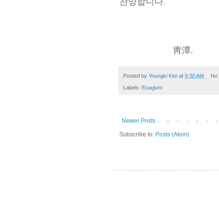
찬양합니다.
靑潭.
Posted by
Youngki Kim
at
9:30 AM
No
Labels:
Exagium
Newer Posts
Subscribe to:
Posts (Atom)