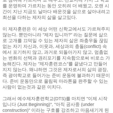
로 참여해 가르치며 또 배우고, 선교지에 가서 그 학교
를 운영하며 가르치는 동안 오히려 더 배웠고, 오랜 시
간이 지난 지금도 날마다 배운것을 삶으로 살아내려고
최선을 다하는 제자의 삶을 살고있다.
이 제자훈련은 이 세상 어떤 신학교에서도 가르쳐주지
않는다. 뿐만아니라 "제자 입니까?" 라는 질문에 삶으
로 고개를 끄덕일 수 있는 제자의 삶은 좌충우돌 끊임
없는 자기 자신과, 이웃과, 세상과의 충돌(conflict) 속
에서 포기하지 않고, 과거로 되돌아가지 않고, 멈춤없
는 변화의 선택과 권리포기를 지속함으로써 비로소 가
능해진다. 제자는 "제자훈련코스"를 끝냈다고 만들어
지지 않는다. 왜냐하면 그것은 제자로서의 삶의 광장,
즉 광야학교로 들어가는 준비 운동에 불과하기 때문이
다. 준비 운동만으로 올림픽 마라톤을 완주할 수 있는
사람이 없는것과 같은 이치다.
그래서 예수제자훈련학교(DTS)를 마치면 "이제 시작
입니다 (Just Beginning)", "아직 공사중 (under
construction)" 이라는 구호를 강조하고 마음새기게 된