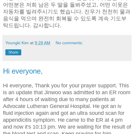
어떤분은 저희 남은 두 딸을 돌봐주셨고, 어떤 이웃은
자동차를 빌려주시기도 했습니다. 진우가 천천히 물과
음식을 먹으며 완전히 회복될 수 있도록 계속 기도부
탁드립니다. 감사합니다.
Youngki Kim
at
9:28 AM
No comments:
Share
Hi everyone,
Hi everyone, Thank you for your prayer support. This
is an update that Jinwoo was admitted to an ER room
after 4 hours of waiting due to many patients at
Advocate Lutheran General Hospital. He got an iv
fluid injection again and got an ultra sound scan for
appendicitis symptom. He came to the ER at 4 pm
and now it's 10:13 pm. We are waiting for the result of
the blood test and scan. Keep praying for him,