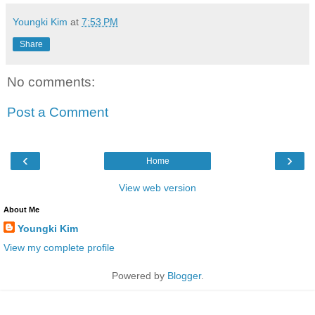
Youngki Kim
at
7:53 PM
Share
No comments:
Post a Comment
‹
›
Home
View web version
About Me
Youngki Kim
View my complete profile
Powered by
Blogger
.