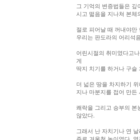
그 기억의 변증법들은 깊
시고 떫음을 지나쳐 본체
절로 피어날 때 꺼내야만 
우리는 판도라의 어리석음
어린시절의 취미였다고나 
게
딱지 치기를 하거나 구슬 
더 넓은 땅을 차지하기 위
지나 마분지를 접어 만든
쾌락을 그리고 승부의 본능
않았다.
그래서 난 자치기나 연 날
주로 겨울철 놀이였다. 옆