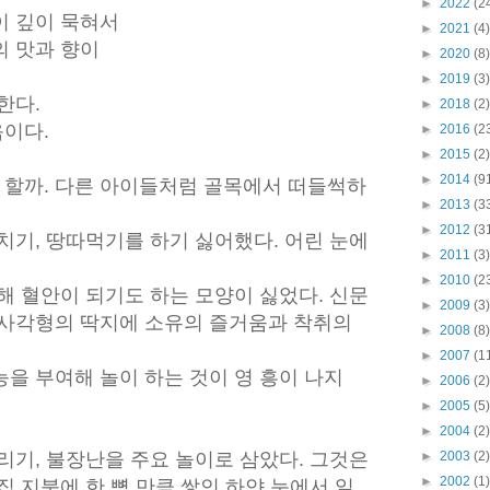
►
2022
(2
이 깊이 묵혀서
►
2021
(4)
의 맛과 향이
►
2020
(8)
►
2019
(3)
한다.
►
2018
(2)
이다.
►
2016
(2
►
2015
(2)
►
2014
(9
할까. 다른 아이들처럼 골목에서 떠들썩하
►
2013
(3
►
2012
(3
치기, 땅따먹기를 하기 싫어했다. 어린 눈에
►
2011
(3)
►
2010
(2
해 혈안이 되기도 하는 모양이 싫었다. 신문
►
2009
(3)
 사각형의 딱지에 소유의 즐거움과 착취의
►
2008
(8)
►
2007
(1
을 부여해 놀이 하는 것이 영 흥이 나지
►
2006
(2)
►
2005
(5)
►
2004
(2)
리기, 불장난을 주요 놀이로 삼았다. 그것은
►
2003
(2)
►
2002
(1)
집 지붕에 한 뼘 만큼 쌓인 하얀 눈에서 일