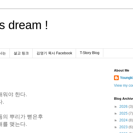
s dream !
T-Story Blog
사는
설교 링크
김영기 목사 Facebook
About Me
Youngk
View my com
배워야 한다.
Blog Archiv
.
►
2026
(3)
►
2025
(7)
픔의 뿌리가 뻗은후
►
2024
(8)
매를 맺는다.
►
2023
(6)