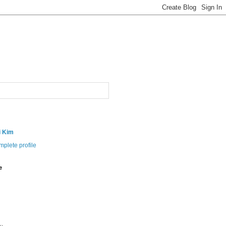
i Kim
plete profile
e