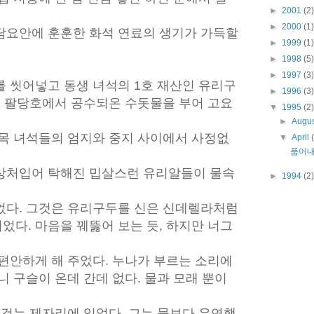
►
2001
(2)
►
2000
(1)
담요안에 훈훈한 화석 연료의 생기가 가득할
►
1999
(1)
►
1998
(5)
►
1997
(3)
를 씻어넣고 동생 녀석의 1호 재산인 유리구
►
1996
(3)
고 팔당호에서 공수되온 수돗물을 부어 고요
▼
1995
(2)
►
Augu
골목 녀석들의 엄지와 중지 사이에서 사정없
▼
April
품어
상처입어 탁해진 밉살스런 유리알들이 물속
►
1994
(2)
었다. 그것은 유리구두를 신은 신데렐라처럼
다. 마음을 꿰뚫어 보는 듯, 하지만 너그
편안하게 해 주었다. 누나가 부르는 소리에
니 구슬이 온데 간데 없다. 물과 모래 뿐이
그것는 제자리에 있었다. 그는 물보다 유연했