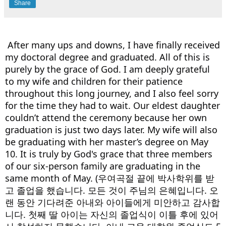
Share
After many ups and downs, I have finally received
my doctoral degree and graduated. All of this is
purely by the grace of God. I am deeply grateful
to my wife and children for their patience
throughout this long journey, and I also feel sorry
for the time they had to wait. Our eldest daughter
couldn’t attend the ceremony because her own
graduation is just two days later. My wife will also
be graduating with her master’s degree on May
10. It is truly by God's grace that three
members
of our six-person family are graduating in the
same month of May. (우여곡절 끝에 박사학위를 받
고 졸업을 했습니다. 모든 것이 주님의 은혜입니다. 오
랜 동안 기다려준 아내와 아이들에게 미안하고 감사합
니다. 첫째 딸 아이는 자신의 졸업식이 이틀 후에 있어