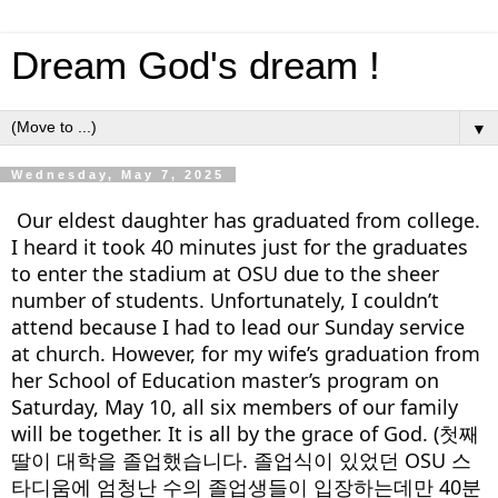
Dream God's dream !
▼
Wednesday, May 7, 2025
Our eldest daughter has graduated from college.
I heard it took 40 minutes just for the graduates
to enter the stadium at OSU due to the sheer
number of students. Unfortunately, I couldn’t
attend because I had to lead our Sunday service
at church. However, for my wife’s graduation from
her School of Education master’s program on
Saturday, May 10, all six members of our family
will be together. It is all by the grace of God. (첫째
딸이 대학을 졸업했습니다. 졸업식이 있었던 OSU 스
타디움에 엄청난 수의 졸업생들이
입장하는데만 40분