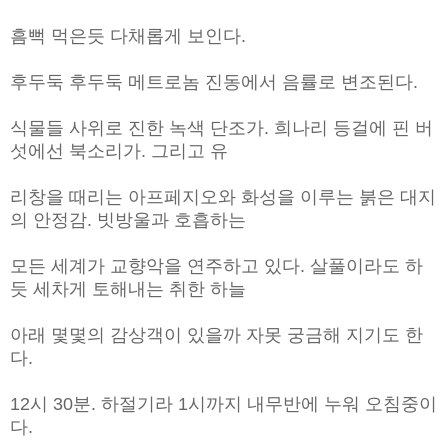
흠뻑 먹은듯 다채롭게 보인다.
후두둑 후두둑 메트로놈 진동에서 음률로 변조된다.
식물들 사위로 진한 녹색 단조가. 희나리 등걸에 핀 버
섯에선 북소리가. 그리고 유
리창을 때리는 아프페지오와 화성을 이루는 붉은 대지
의 안정감. 빗방울과 호흡하는
모든 세계가 교향악을 연주하고 있다. 살풀이라도 하
듯 세차게 토해내는 취한 하늘
아래 몇몇의 감상객이 있을까 자못 궁금해 지기도 한
다.
12시 30분. 하절기라 1시까지 내무반에 누워 오침중이
다.