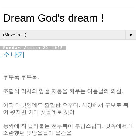
Dream God's dream !
▼
Sunday, August 20, 1995
소나기
후두둑 후두둑.
조립식 막사의 양철 지붕을 깨우는 여름날의 외침.
아직 대낮인데도 깜깜한 오후다. 식당에서 구보로 뛰
어 왔지만 이미 젖을데로 젖어
등짝에 착 달라붙는 전투복이 부담스럽다. 빗속에서의
소란했던 빗방울들이 물감을