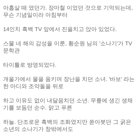
아홉살 때 였던가. 장마철 이었던 것으로 기억되는데,
무슨 기념일이라 아침부터
14인치 흑백 TV 앞에서 진을치고 앉아 있었다.
스물 네 해의 감성을 이룬, 황순원 님의 '소나기'가 TV
문학관
타이틀로 방영되었다.
개울가에서 물을 움키며 장난을 치던 소녀. '바보' 라는
한 마디와 조약돌을 뒤로
하고 이유도 없이 내달음치던 소년. 무릎에 생긴 생채
기를 보듬던 순수. 맑고 푸른
하늘. 단조로운 흑백의 조화였지만 쏟아붓던 그 굵은
소년의 소나기가 창밖에서도