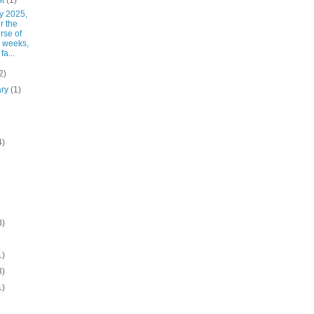
st
(1)
y 2025,
r the
rse of
 weeks,
fa...
2)
ary
(1)
4)
3)
1)
3)
1)