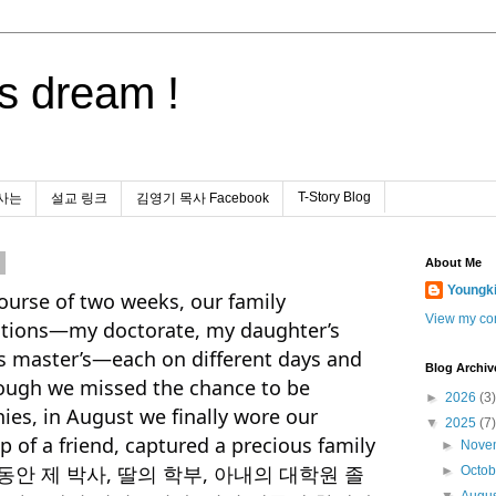
s dream !
T-Story Blog
사는
설교 링크
김영기 목사 Facebook
5
About Me
Youngk
ourse of two weeks, our family
View my com
ations—my doctorate, my daughter’s
’s master’s—each on different days and
Blog Archiv
though we missed the chance to be
►
2026
(3)
ies, in August we finally wore our
▼
2025
(7)
 of a friend, captured a precious family
►
Nove
 2주 동안 제 박사, 딸의 학부, 아내의 대학원 졸
►
Octo