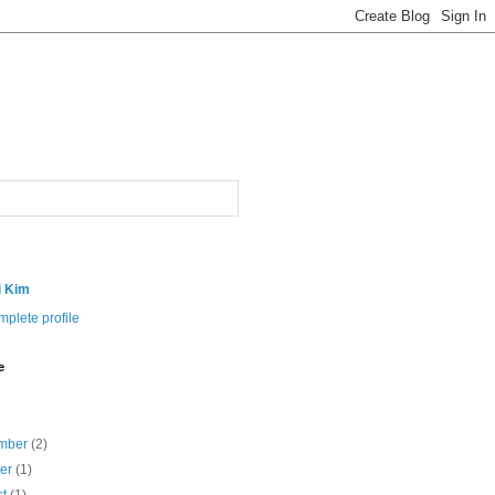
i Kim
plete profile
e
mber
(2)
ber
(1)