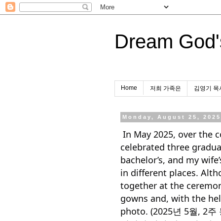
Dream God'
Home
저희 가족은
김영기 목
Monday, August 25, 202
In May 2025, over the c
celebrated three gradu
bachelor’s, and my wife
in different places. Al
together at the ceremon
gowns and, with the help
photo. (2025년 5월,