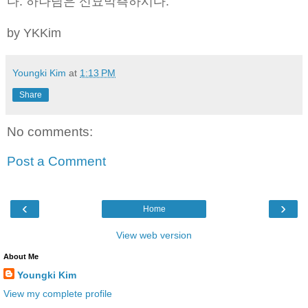
다. 하나님은 신묘막측하시다.
by YKKim
Youngki Kim
at
1:13 PM
Share
No comments:
Post a Comment
‹
›
Home
View web version
About Me
Youngki Kim
View my complete profile