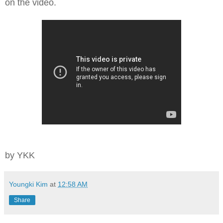
on the video.
by YKK
Youngki Kim
at
12:58 AM
Share