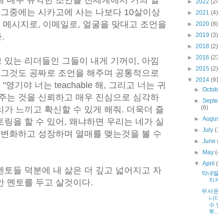
게 매우 유익한 조언을 전세계에서 거의 일
►
2022
(2
 그중에는 시카고에 사는 나보다 10살이상
►
2021
(4)
, 메시지로, 이메일로, 얼굴을 맞대고 조언을
►
2020
(8)
.
►
2019
(3)
►
2018
(2)
►
2016
(2
 있는 리더들인 그들이 내게 기꺼이, 아낌
►
2015
(2)
이 그것도 공짜로 조언을 해주며 공통적으로
▼
2014
(9
"영기야 너는 teachable 해, 그리고 너는 귀
►
Octo
해주는 것을 신뢰하고 매우 진심으로 심각하
►
Sept
(6)
가 느끼고 확신할 수 있게 해줘. 더욱더 즐
►
Augu
링을 할 수 있어, 왜냐하면 우리는 네가 실
►
July
(
 변화하고 성장하며 열매를 맺는것을 볼 수
►
June
►
May
(
▼
April
토들 덕분에 내 삶은 더 깊고 넓어지고 자
막내딸
지키
안 멘토를 두고 살것이다.
무서운
니다
수 
투....