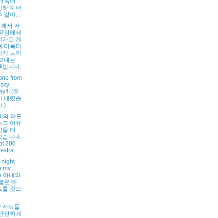
 더욱더
랑하며 더
 같이...
께서 저
 무장해제
켜가고 계
을 더욱더
하게 느끼
 보내는
루입니다.
one from
 sky
ay!!! (우
이 내렸습
.)
Gb의 하드
스크 여유
간을 더
었습니다.
got 200
extra ...
 night
h my
fe 아내와
짧은 데
트를 갖으
 자료들
 안전하게