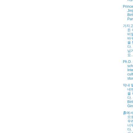
Princ
Jin
Bir
Par
가지고
든
비
바
을
다.
넘
요..
Ph.D.
sch
Int
cul
stud
막내 
네
을
다.
Bir
Gin
흙에서
으
우
너
다.