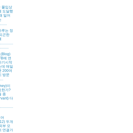
 몰입상
에 도달했
때 일어
는
.......
하루는 정
 피곤한
태
.............
..........
Blog)
FB에 연
하기시작
는데 매일
 200여
이 방문
...
ney)이
요한가?
을 종
rvant) 다
.............
에어
012) 두개
외부 모
터 연결가