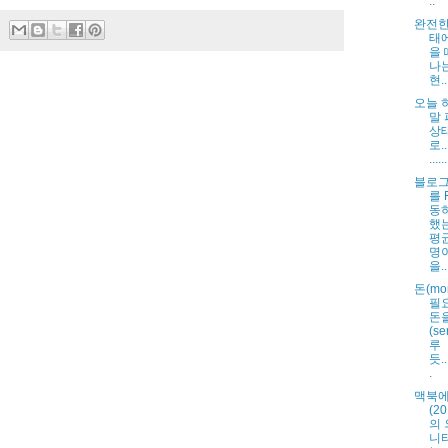
..
완전한
태
을 
나
현...
오늘 
말
상
로....
......
블로그(
를 
동
했
평균
명
을...
돈(mo
필
돈
(se
루
듯....
.
맥북
(2
의 
니