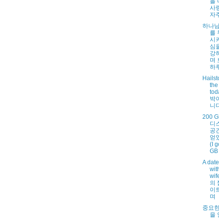
을
사
자주
하나님
를
시
심
강
며
하
Hailst
the
tod
박
니다
200 
디
공
얻
(I 
GB 
A date
wit
wi
의 
이
며
중요한
을