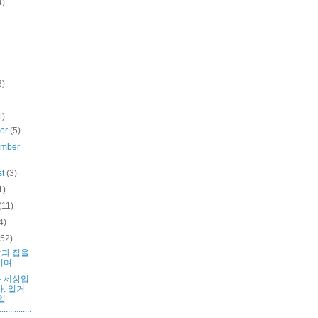
4)
3)
1)
ber
(5)
ember
st
(3)
1)
(11)
4)
(52)
과 집을
며.....
 세상입
. 일거
일
.............