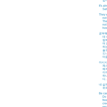
입니다
It's al
Sat
They 
not 
The
not
how
공부해
데 
랑
며 
하
슬
드
마음
아시시
체
해
이
하
다...
내 삶
위와
Be care
Do 
fre
cre
rep.