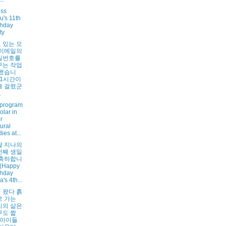
ess
ju's 11th
thday
ty
 있는 모
 이메일의
밀번호를
꾸는 작업
 했습니
 1시간이
게 걸렸군
.
 program
olar in
er
tural
ies at...
딸 지나의
번째 생일
 축하합니
 (Happy
thday
a's 4th...
 왔다 흙
로 가는
리의 삶은
무도 짧
 아이들