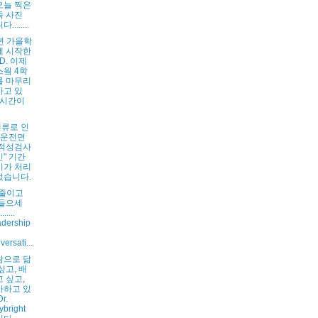
! 오늘 찍은
족 사진
........
2년 가을학
에 시작한
.D. 이제
스웤 4학
를 마무리
가고 있
 시간이
류로 인
"운전면
 적성검사
" 기간
기가 처리
었습니다.
 줄이고
 들으세
......
dership
versati...
참으로 닮
싶고, 배
 싶고,
사하고 있
r.
bright