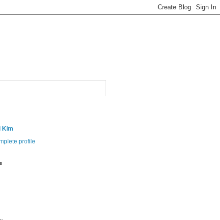
i Kim
plete profile
e