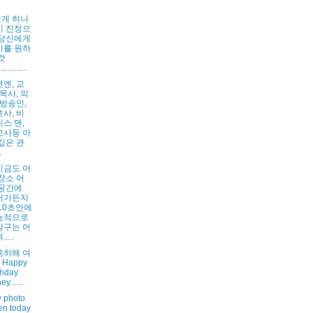
게 하나
이 진정으
 당신에게
기를 원하
것
...........
변엔, 교
 목사, 의
 방송인,
사, 비
스 맨,
교사등 아
깊은 관
.
지금도 어
장소 어
 공간에
어가든지
10초안에
능적으로
상구는 어
....
축하해 여
 Happy
thday
y.......
y photo
en today