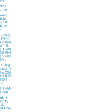
......
ready
urday
would
listen.
y did
 know
.
야 하는
내가 사
하고 아끼
늘 기도
는 조국이
프고 힘이
니 도데체
이 ...
의 프란
스코의 전
지는 많은
야기들 중
나입니
...
의 우선순
 가치....
ful !!!
not try
e $1
dit score
..