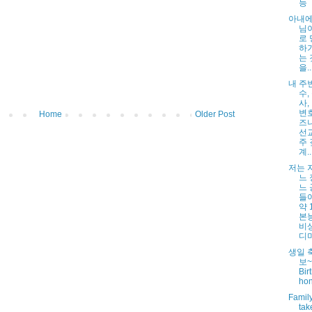
능
아내에
님
로
하
는 
을....
내 주
수,
사,
변호
Home
Older Post
즈니
선
주 
계..
저는 
느 
느
들
약 
본
비
디며.
생일 
보~
Bir
hone
Famil
tak