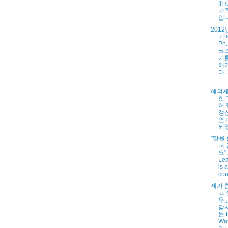
!!
가
입니다
201
기
Ph
코
기
해
다.
...
해외체
한 
허
갱신
연
되
"말을
더
요"..
Lea
is a
con
제가 
고 
우고
감
는 D
Way