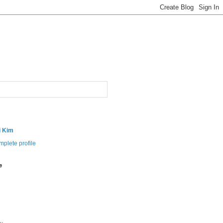
i Kim
plete profile
e