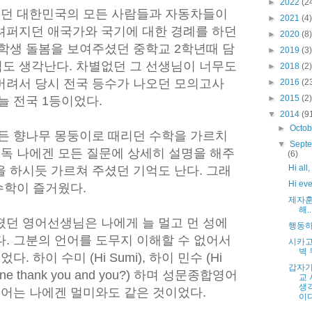
►
2022
(2
이던 대한민국의 모든 사람들과 자동차들이
►
2021
(4)
려퍼지던 애국가와 국기에 대한 경례를 하던
►
2020
(8)
 학생 돌봄을 보여주셨던 중학교 2학년때 담
►
2019
(3)
도 생각난다. 차별없던 그 선생님이 너무도
►
2018
(2)
버려서 당시 전국 등수가 나오던 모의고사
►
2016
(2
►
2015
(2)
늘 전국 1등이었다.
▼
2014
(9
►
Octo
만든 향나무 몽둥이로 때리던 수학을 가르치
▼
Sept
유독 나에겐 모든 질문에 상세히 설명을 해주
(6)
Hi all,
 하시듯 가르쳐 주셨던 기억도 난다. 그래
Hi ev
수학이 즐거웠다.
제자훈
해..
졌던 영어선생님은 나에게 늘 멀고 먼 성에
행동하
. 그분의 언어를 도무지 이해할 수 없어서
시카고
벽 
. 하이 수미 (Hi Sumi), 하이 민수 (Hi
갑자기
ne thank you and you?) 하며 성문종합영어
교
생
영어는 나에겐 멀미와도 같은 것이었다.
이다