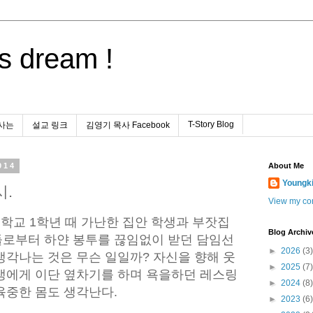
s dream !
T-Story Blog
사는
설교 링크
김영기 목사 Facebook
014
About Me
Youngk
시.
View my com
중학교 1학년 때 가난한 집안 학생과 부잣집
Blog Archiv
로부터 하얀 봉투를 끊임없이 받던 담임선
►
2026
(3)
생각나는 것은 무슨 일일까? 자신을 향해 웃
►
2025
(7)
생에게 이단 옆차기를 하며 욕을하던 레스링
►
2024
(8)
육중한 몸도 생각난다.
►
2023
(6)