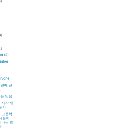
4)
3)
1)
ber
(5)
ember
eryone,
련에 관
.
는 믿음
 시각 새
두시.
 고등학
 시절이
각나는 밤
.