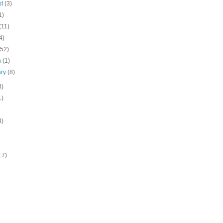
st
(3)
1)
(11)
4)
(52)
h
(1)
ary
(8)
3)
1)
3)
17)