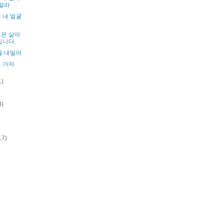
 말라
 내 얼굴
은 살아
십니다.
을 내밀어
 가자
1)
3)
17)