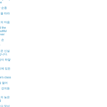
me
 순종
을 따라
의 마음
d the
utiful
ever
 손
람
은 신실
십니다.
상이 하얗
디에 있든
e's class
을 열어
 강의듣
의 늦은
울
다 앞서