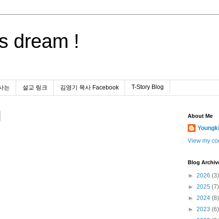
s dream !
T-Story Blog
사는
설교 링크
김영기 목사 Facebook
About Me
Youngk
View my com
Blog Archiv
►
2026
(3)
►
2025
(7)
►
2024
(8)
►
2023
(6)