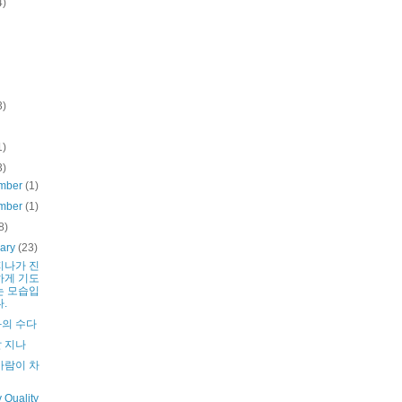
4)
3)
1)
3)
mber
(1)
mber
(1)
8)
uary
(23)
지나가 진
하게 기도
는 모습입
.
의 수다
 지나
바람이 차
 Quality