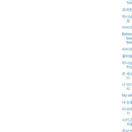
Ti
과격한
하나님
감
아버지
Behin
bea
for
아비의
꽃바
하나님
하
온 세
다
너 어
지
My wif
내 눈
아내의
기
시카고
겨
주님보