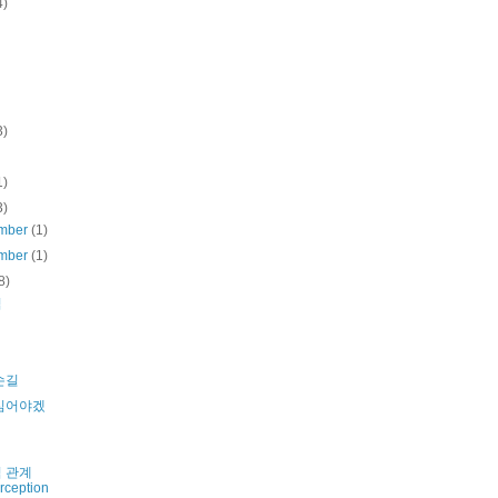
4)
3)
1)
3)
mber
(1)
mber
(1)
8)
님
손길
심어야겠
 관계
rception