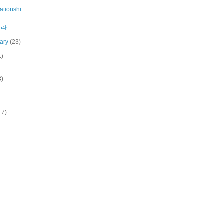
ationshi
내라
uary
(23)
1)
3)
17)