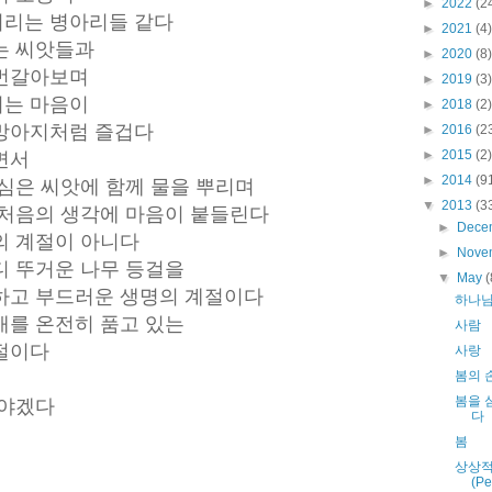
►
2022
(2
거리는 병아리들 같다
►
2021
(4)
는 씨앗들과
►
2020
(8)
 번갈아보며
►
2019
(3)
이는 마음이
►
2018
(2)
 망아지처럼 즐겁다
►
2016
(2
►
2015
(2)
갈면서
►
2014
(9
심은 씨앗에 함께 물을 뿌리며
▼
2013
(3
 처음의 생각에 마음이 붙들린다
►
Dece
의 계절이 아니다
►
Nove
디 뚜거운 나무 등걸을
▼
May
(
하고 부드러운 생명의 계절이다
하나
매를 온전히 품고 있는
사람
계절이다
사랑
봄의 
봄을 
어야겠다
다
봄
상상적
(Pe