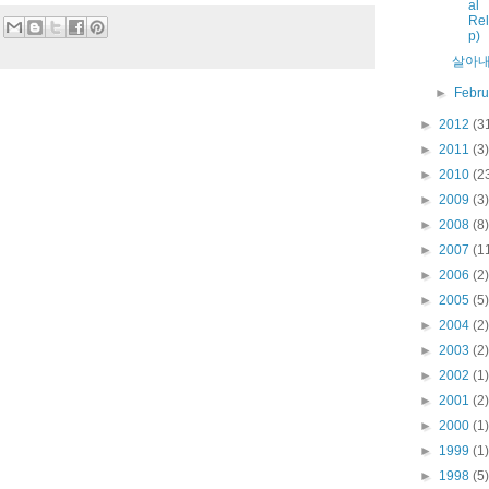
al
Rel
p)
살아
►
Febr
►
2012
(3
►
2011
(3)
►
2010
(2
►
2009
(3)
►
2008
(8)
►
2007
(1
►
2006
(2)
►
2005
(5)
►
2004
(2)
►
2003
(2)
►
2002
(1)
►
2001
(2)
►
2000
(1)
►
1999
(1)
►
1998
(5)