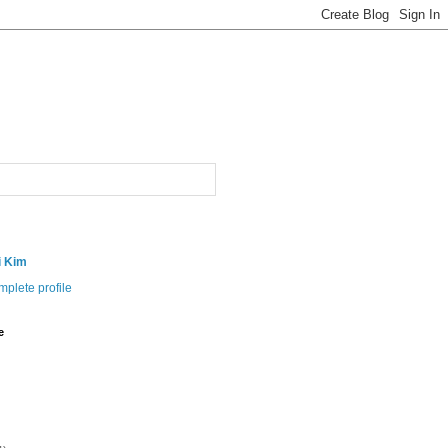
i Kim
plete profile
e