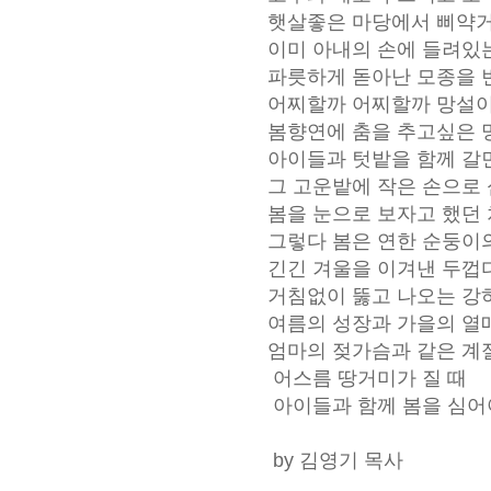
햇살좋은 마당에서 삐약
이미 아내의 손에 들려있
파릇하게 돋아난 모종을
어찌할까 어찌할까 망설
봄향연에 춤을 추고싶은
아이들과 텃밭을 함께 
그 고운밭에 작은 손으로 
봄을 눈으로 보자고 했던
그렇다 봄은 연한 순둥이
긴긴 겨울을 이겨낸 두껍
거침없이 뚫고 나오는 강
여름의 성장과 가을의 열
엄마의 젖가슴과 같은 
어스름 땅거미가 질 때
아이들과 함께 봄을 심
by 김영기 목사