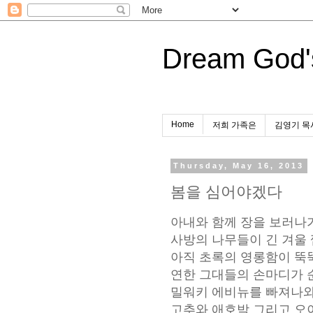
Dream God'
Home
저희 가족은
김영기 목
Thursday, May 16, 2013
봄을 심어야겠다
아내와 함께 장을 보러나
사방의 나무들이 긴 겨울
아직 초록의 영롱함이 뚝
연한 그대들의 손마디가 
밀워키 에비뉴를 빠져나
고추와 애호박 그리고 오