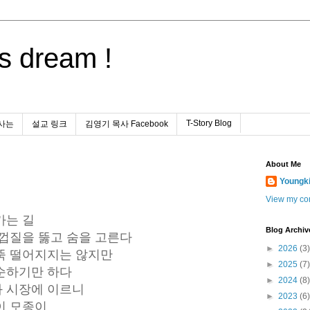
s dream !
T-Story Blog
사는
설교 링크
김영기 목사 Facebook
About Me
Youngk
View my com
가는 길
Blog Archiv
 껍질을 뚫고 숨을 고른다
►
2026
(3)
뚝 떨어지지는 않지만
►
2025
(7)
순하기만 하다
►
2024
(8)
와 시장에 이르니
►
2023
(6)
이 모종이