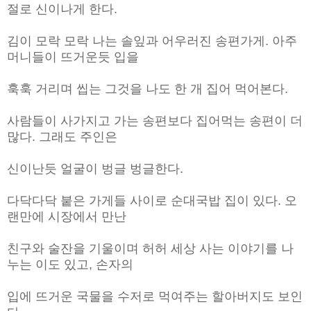
절로 신이나게 한다.
김이 모락 모락 나는 솔잎과 어우러진 송편가게. 아주
머니들이 뜨거운듯 입을
훅훅 거리며 씹는 그것을 나도 한 개 집어 먹어본다.
사람들이 사가지고 가는 송편보다 집어먹는 송편이 더
많다. 그래도 주인은
신이난듯 얼굴이 벙글 벙글한다.
다닥다닥 붙은 가게들 사이로 순대국밥 집이 있다. 오
랜만에 시장에서 만난
친구와 술잔을 기울이며 허허 세상 사는 이야기를 나
누는 이도 있고, 손자의
입에 뜨거운 국물을 수저로 먹여주는 할아버지도 보인