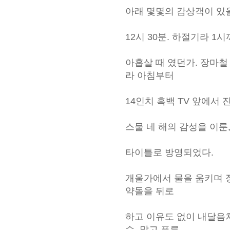
아래 몇몇의 감상객이 있을
12시 30분. 하절기라 
아홉살 때 였던가. 장마철
라 아침부터
14인치 흑백 TV 앞에서 
스물 네 해의 감성을 이룬,
타이틀로 방영되었다.
개울가에서 물을 움키며 장난
약돌을 뒤로
하고 이유도 없이 내달음치
수. 맑고 푸른