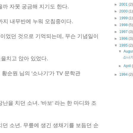
►
2001
(2)
까 자못 궁금해 지기도 한다.
►
2000
(1)
►
1999
(1)
1시까지 내무반에 누워 오침중이다.
►
1998
(5)
►
1997
(3)
 이었던 것으로 기억되는데, 무슨 기념일이
►
1996
(3)
▼
1995
(2)
▼
Augu
소나
진을치고 앉아 있었다.
►
April
 황순원 님의 '소나기'가 TV 문학관
►
1994
(2)
을 치던 소녀. '바보' 라는 한 마디와 조
던 소년. 무릎에 생긴 생채기를 보듬던 순