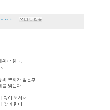
 comments:
배워야 한다.
.
픔의 뿌리가 뻗은후
매를 맺는다.
이 깊이 묵혀서
의 맛과 향이