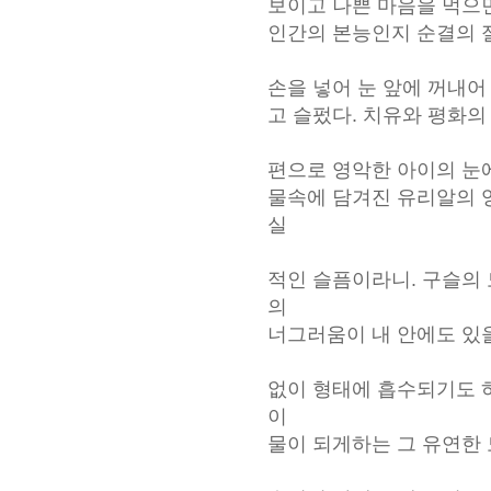
보이고 나쁜 마음을 먹으면
인간의 본능인지 순결의 
손을 넣어 눈 앞에 꺼내어
고 슬펐다. 치유와 평화의
편으로 영악한 아이의 눈에
물속에 담겨진 유리알의 
실
적인 슬픔이라니. 구슬의
의
너그러움이 내 안에도 있
없이 형태에 흡수되기도 
이
물이 되게하는 그 유연한 