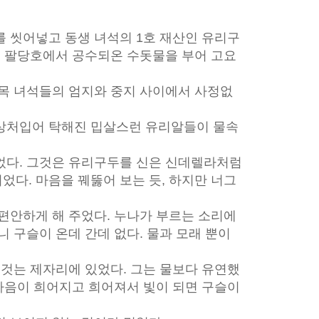
를 씻어넣고 동생 녀석의 1호 재산인 유리구
고 팔당호에서 공수되온 수돗물을 부어 고요
골목 녀석들의 엄지와 중지 사이에서 사정없
상처입어 탁해진 밉살스런 유리알들이 물속
었다. 그것은 유리구두를 신은 신데렐라처럼
다. 마음을 꿰뚫어 보는 듯, 하지만 너그
편안하게 해 주었다. 누나가 부르는 소리에
니 구슬이 온데 간데 없다. 물과 모래 뿐이
그것는 제자리에 있었다. 그는 물보다 유연했
 마음이 희어지고 희어져서 빛이 되면 구슬이