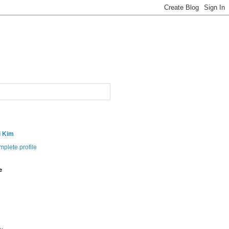
i Kim
plete profile
e