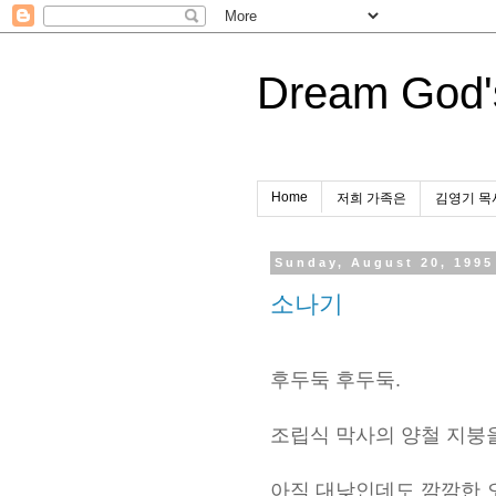
Dream God'
Home
저희 가족은
김영기 목
Sunday, August 20, 1995
소나기
후두둑 후두둑.
조립식 막사의 양철 지붕
아직 대낮인데도 깜깜한 