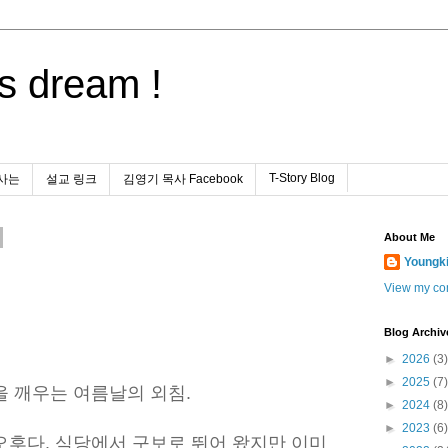
s dream !
T-Story Blog
사는
설교 링크
김영기 목사 Facebook
About Me
Youngk
View my com
Blog Archiv
►
2026
(3)
►
2025
(7)
을 깨우는 여름날의 외침.
►
2024
(8)
►
2023
(6)
오후다. 식당에서 구보로 뛰어 왔지만 이미