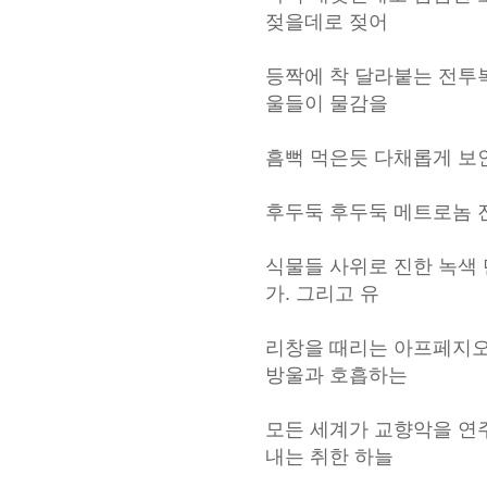
젖을데로 젖어
등짝에 착 달라붙는 전투
울들이 물감을
흠뻑 먹은듯 다채롭게 보
후두둑 후두둑 메트로놈 
식물들 사위로 진한 녹색 
가. 그리고 유
리창을 때리는 아프페지오
방울과 호흡하는
모든 세계가 교향악을 연
내는 취한 하늘