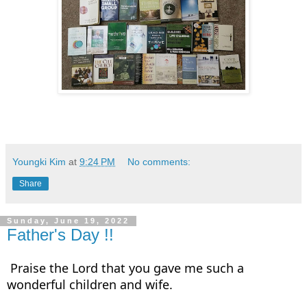
Youngki Kim
at
9:24 PM
No comments:
Share
Sunday, June 19, 2022
Father's Day !!
Praise the Lord that you gave me such a 
wonderful children and wife.