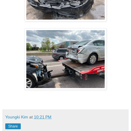
Youngki Kim
at
10:21 PM
Share