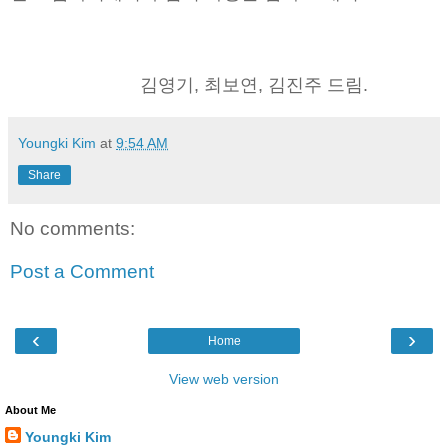
김영기, 최보연, 김진주 드림.
Youngki Kim
at
9:54 AM
Share
No comments:
Post a Comment
‹
›
Home
View web version
About Me
Youngki Kim