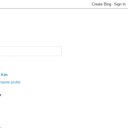
i Kim
plete profile
e