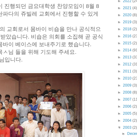
►
2022
(2
이 진행되던 금요대학생 찬양모임이 8월 8
►
2021
(4)
싼파다의 쥬빌레 교회에서 진행할 수 있게
►
2020
(8)
►
2019
(3)
의 교회로서 뭄바이 비숍을 만나 공식적으
►
2018
(2)
 받았습니다. 비숍은 의회를 소집해
곧 공식
►
2016
(2
►
2015
(2)
뭄바이 베이스에 보내주기로 했습니다.
►
2014
(9
목ㅅ님 들을 위해 기도해 주세요.
►
2013
(3
ㅅ님입니다.
►
2012
(3
►
2011
(3)
►
2010
(2
►
2009
(3)
►
2008
(8)
►
2007
(1
►
2006
(2)
►
2005
(5)
►
2004
(2)
▼
2003
(2)
►
Dece