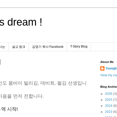
s dream !
T-Story Blog
사는
설교 링크
김영기 목사 Facebook
About Me
Youngk
View my com
도 뭄바이 빌리김, 데비최, 펄김 선생입니
Blog Archiv
►
2026
(3)
마음을 먼저 전합니다.
►
2025
(7)
►
2024
(8)
역 시작!
►
2023
(6)