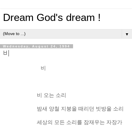
Dream God's dream !
▼
Wednesday, August 24, 1994
비
비
비 오는 소리
밤새 양철 지붕을 때리던 빗방울 소리
세상의 모든 소리를 잠재우는 자장가