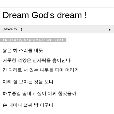
Dream God's dream !
▼
Thursday, September 30, 2021
짧은 혀 소리를 내듯
거뭇한 석양은 산자락을 훑어낸다
긴 다리로 서 있는 나무들 파마 머리가 
이리 잘 보이는 것을 보니
하루종일 뽐내고 싶어 어찌 참았을까
손 내미니 벌써 밤 이구나