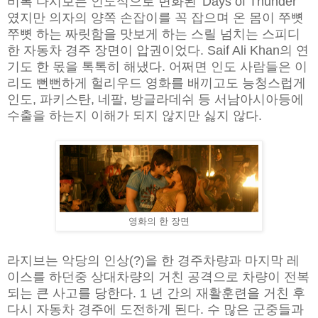
비록 다시보는 인도식으로 변화된 'Days of Thunder'
였지만 의자의 양쪽 손잡이를 꼭 잡으며 온 몸이 쭈뼛
쭈뼛 하는 짜릿함을 맛보게 하는 스릴 넘치는 스피디
한 자동차 경주 장면이 압권이었다. Saif Ali Khan의 연
기도 한 몫을 톡톡히 해냈다. 어쩌면 인도 사람들은 이
리도 뻔뻔하게 헐리우드 영화를 배끼고도 능청스럽게
인도, 파키스탄, 네팔, 방글라데쉬 등 서남아시아등에
수출을 하는지 이해가 되지 않지만 싫지 않다.
영화의 한 장면
라지브는 악당의 인상(?)을 한 경주차량과 마지막 레
이스를 하던중 상대차량의 거친 공격으로 차량이 전복
되는 큰 사고를 당한다. 1 년 간의 재활훈련을 거친 후
다시 자동차 경주에 도전하게 된다. 수 많은 군중들과