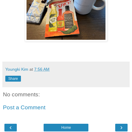
Youngki Kim
at
7:56 AM
Share
No comments:
Post a Comment
‹
›
Home