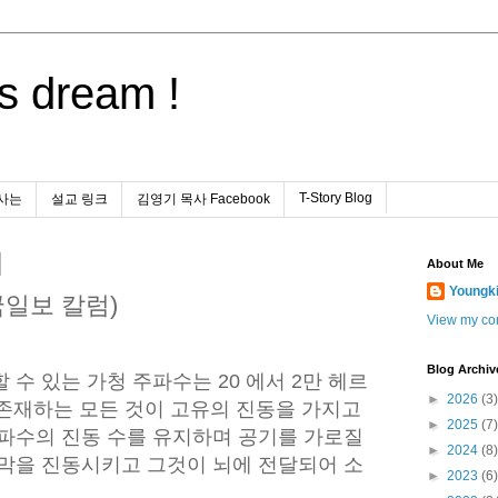
s dream !
T-Story Blog
사는
설교 링크
김영기 목사 Facebook
About Me
Youngk
국일보 칼럼)
View my com
Blog Archiv
 수 있는 가청 주파수는 20 에서 2만 헤르
►
2026
(3)
에 존재하는 모든 것이 고유의 진동을 가지고
►
2025
(7)
주파수의 진동 수를 유지하며 공기를 가로질
►
2024
(8)
고막을 진동시키고 그것이 뇌에 전달되어 소
►
2023
(6)