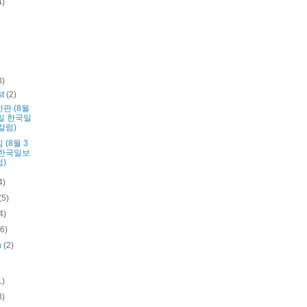
4)
3)
st
(2)
한판 (8월
일 한국일
칼럼)
 (8월 3
 한국일보
)
4)
(5)
4)
(6)
h
(2)
1)
3)