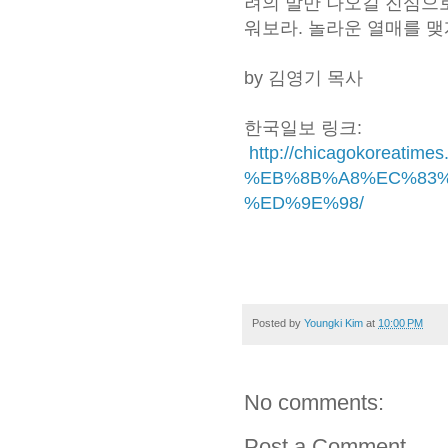
려의 말만 나오길 진심으
워보라. 놀라운 열매를 맺
by 김영기 목사
한국일보 링크:
http://chicagokorea
%EB%8B%A8%EC%83%
%ED%9E%98/
Posted by
Youngki Kim
at
10:00 PM
No comments:
Post a Comment