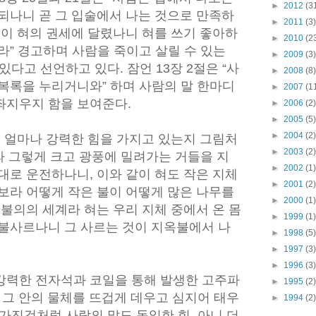
►
2012
(3
되나니 곧 그 입술에서 나는 것으로 만족하
►
2011
(3)
것이 혀의 권세에 달렸나니 혀를 쓰기 좋아하
►
2010
(2
라” 경고하며 사람을 죽이고 살릴 수 있는
►
2009
(3)
 있다고 선언하고 있다. 잠언 13장 2절은 “사
►
2008
(8)
복록을 누리거니와” 하며 사람의 말 한마디
►
2007
(1
좌지우지 함을 보여준다.
►
2006
(2)
►
2005
(5)
►
2004
(2)
이 얼마나 강력한 힘을 가지고 있는지 그림처
►
2003
(2)
보라 그렇게 크고 광풍에 밀려가는 거들을 지
►
2002
(1)
대로 운전하나니, 이와 같이 혀도 작은 지체
►
2001
(2)
보라 어떻게 작은 불이 어떻게 많은 나무를
►
2000
(1)
 불의의 세계라 혀는 우리 지체 중에서 온 몸
►
1999
(1)
 불사르나니 그 사르는 것이 지옥불에서 나
►
1998
(5)
►
1997
(3)
►
1996
(3)
강력한 전자석과 코일을 통해 발생한 고주파
►
1995
(2)
cy)가 그 안의 물체를 뜨겁게 데우고 심지어 태우
►
1994
(2)
을 가진것처럼 사람의 말도 동일한 힘, 아니 더