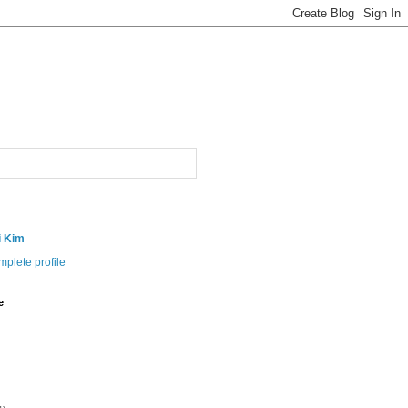
i Kim
plete profile
e