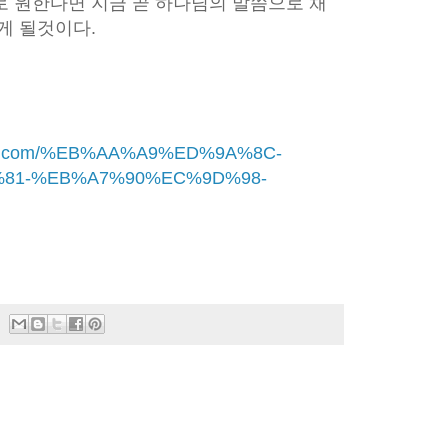
로 원한다면 지금 곧 하나님의 말씀으로 채
게 될것이다.
times.com/%EB%AA%A9%ED%9A%8C-
81-%EB%A7%90%EC%9D%98-