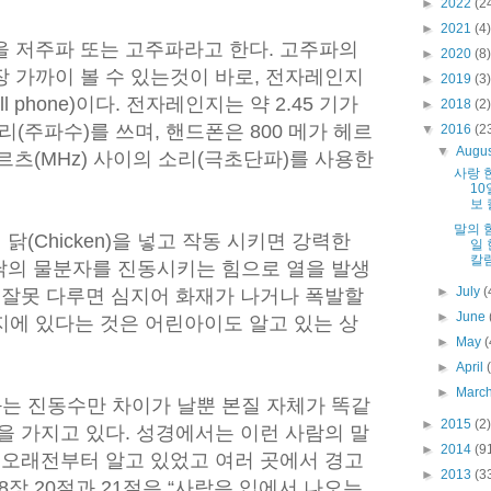
►
2022
(2
►
2021
(4)
을 저주파 또는 고주파라고 한다. 고주파의
►
2020
(8)
 가까이 볼 수 있는것이 바로, 전자레인지
►
2019
(3)
ell phone)이다. 전자레인지는 약 2.45 기가
►
2018
(2)
리(주파수)를 쓰며, 핸드폰은 800 메가 헤르
▼
2016
(2
▼
Augu
 헤르츠(MHz) 사이의 소리(극초단파)를 사용한
사랑 
10
보 
말의 힘
에 닭(Chicken)을 넣고 작동 시키면 강력한
일
칼럼
가 닭의 물분자를 진동시키는 힘으로 열을 발생
►
July
(
 잘못 다루면 심지어 화재가 나거나 폭발할
►
June
지에 있다는 것은 어린아이도 알고 있는 상
►
May
(
►
April
►
Marc
)와는 진동수만 차이가 날뿐 본질 자체가 똑같
►
2015
(2)
을 가지고 있다. 성경에서는 이런 사람의 말
►
2014
(9
 오래전부터 알고 있었고 여러 곳에서 경고
►
2013
(3
18장 20절과 21절은 “사람은 입에서 나오는